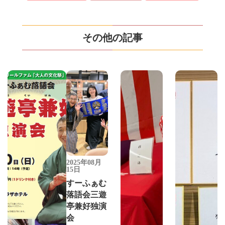
その他の記事
2025年08月
15日
すーふぁむ
落語会三遊
亭兼好独演
会