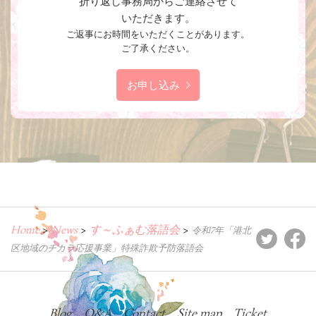
折り返し事務局からご連絡させて
いただきます。
ご返事にお時間をいただくことがあります。
ご了承ください。
お申し込み
Home
News
す～ふぁむ落語会
>
>
>
令和7年「港北
区地域のチカラ応援事業」特殊詐欺予防落語会
Blog
Q&A
Contact
Site map
Ticket