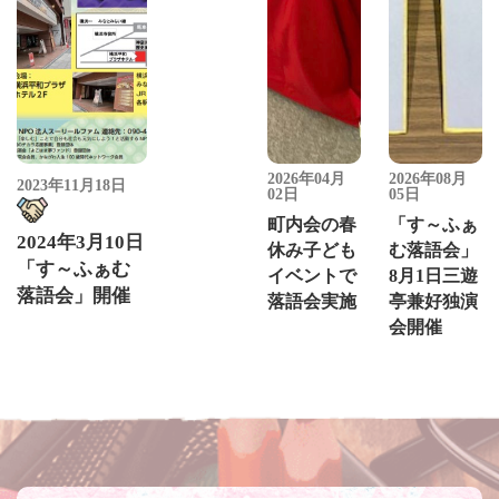
2026年04月
2026年08月
2023年11月18日
02日
05日
町内会の春
「す～ふぁ
2024年3月10日
休み子ども
む落語会」
「す～ふぁむ
イベントで
8月1日三遊
落語会」開催
落語会実施
亭兼好独演
会開催