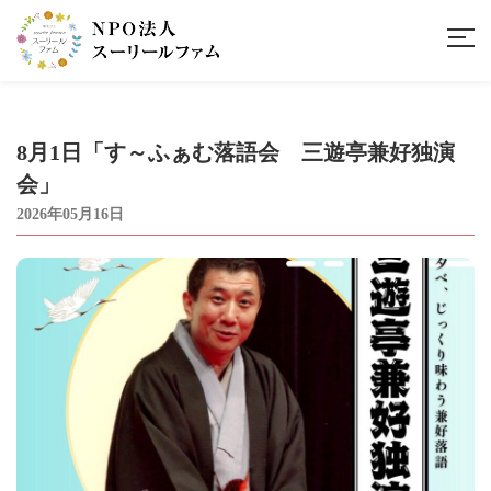
8月1日「す～ふぁむ落語会 三遊亭兼好独演
会」
2026年05月16日