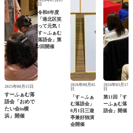
2026年07月05
日
令和8年度
「港北区笑
って元気！
す～ふぁむ
落語会」第
2回開催
2026年08月05
2024年03月17
2025年08月15日
日
日
すーふぁむ落
「す～ふぁ
第11回「す
語会「おめで
む落語会」
ーふぁむ落
たい会in横
8月1日三遊
語会」開催
浜」開催
亭兼好独演
会開催