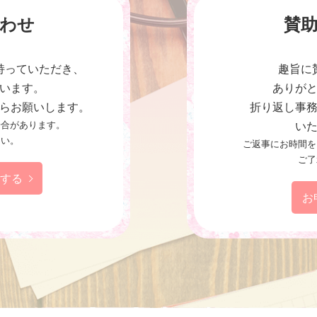
わせ
賛
持っていただき、
趣旨に
います。
ありが
らお願いします。
折り返し事
場合があります。
い
さい。
ご返事にお時間を
ご了
せする
お