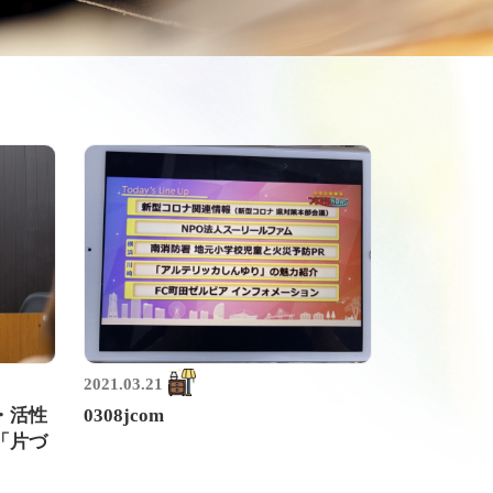
2021.03.21
・活性
0308jcom
「片づ