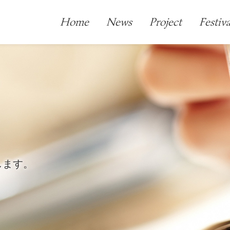
Home
News
Project
Festiva
します。